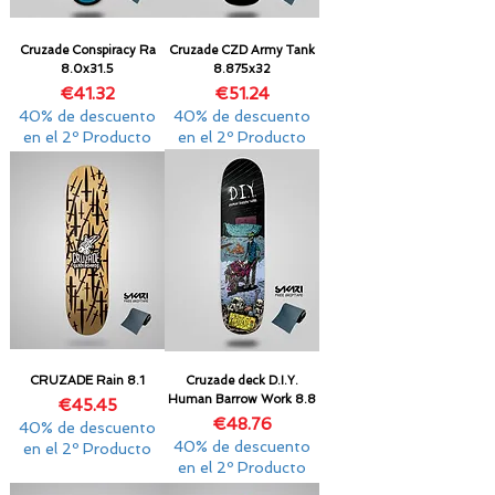
Cruzade Conspiracy Ra
Cruzade CZD Army Tank
8.0x31.5
8.875x32
Price
Price
€41.32
€51.24
40% de descuento
40% de descuento
en el 2º Producto
en el 2º Producto
CRUZADE Rain 8.1
Cruzade deck D.I.Y.
Human Barrow Work 8.8
Price
€45.45
Price
€48.76
40% de descuento
40% de descuento
en el 2º Producto
en el 2º Producto