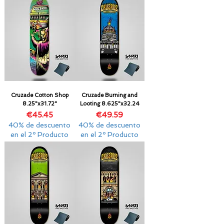
Cruzade Cotton Shop
Cruzade Burning and
8.25"x31.72"
Looting 8.625"x32.24
Price
Price
€45.45
€49.59
40% de descuento
40% de descuento
en el 2º Producto
en el 2º Producto