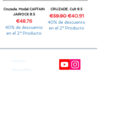
Cruzade. Model CAPTAIN
CRUZADE. Cult 8.5
JAIROCK 8.5
Regular Price
Sale Price
€59.90
€40.91
Price
€48.76
40% de descuento
40% de descuento
en el 2º Producto
en el 2º Producto
MEDIUM
Privacy Policy
Cookies policy
Contact
Returns
Claims
GOLDENSANDSHOP
Schedule
Customer Service:
(+34)
677145470)