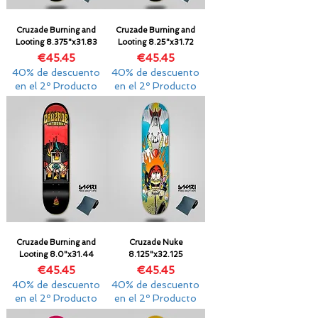
Cruzade Burning and
Cruzade Burning and
Looting 8.375"x31.83
Looting 8.25"x31.72
Price
Price
€45.45
€45.45
40% de descuento
40% de descuento
en el 2º Producto
en el 2º Producto
Cruzade Burning and
Cruzade Nuke
Looting 8.0"x31.44
8.125"x32.125
Price
Price
€45.45
€45.45
40% de descuento
40% de descuento
en el 2º Producto
en el 2º Producto