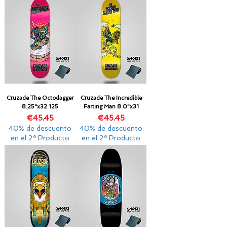
Cruzade The Octodagger
Cruzade The Incredible
8.25"x32.125
Farting Man 8.0"x31
Price
Price
€45.45
€45.45
40% de descuento
40% de descuento
en el 2º Producto
en el 2º Producto