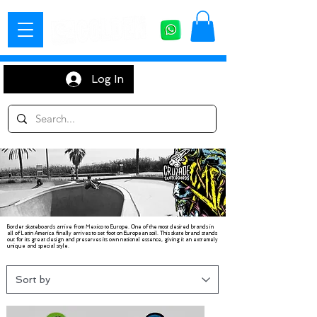
Log In
Border skateboards arrive from Mexico to Europe. One of the most desired brands in
all of Latin America finally arrives to set foot on European soil. This skate brand stands
out for its great design and preserves its own national essence, giving it an extremely
unique and special style.