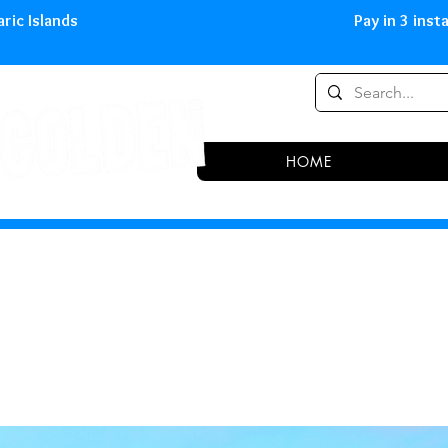
0,00 € in peninsula and Balearic
HOME
SHIPPING
For orders over 60€ in Peninsula and Bal
Islands
For orders over 60€ in Portugal
Orders over 250 € in the European Unio