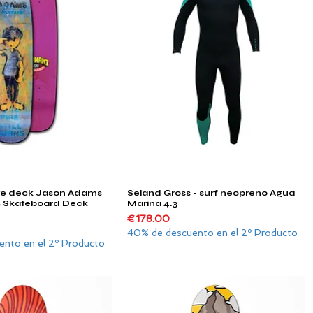
te deck Jason Adams
Seland Gross - surf neopreno Agua
Quick View
Quick View
rns Skateboard Deck
Marina 4.3
Price
€178.00
40% de descuento en el 2º Producto
nto en el 2º Producto