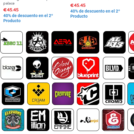
palace
Price
€45.45
Price
€45.45
40% de descuento en el 2º
40% de descuento en el 2º
Producto
Producto