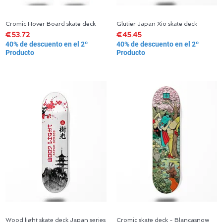
Cromic Hover Board skate deck
Glutier Japan Xio skate deck
Quick View
Quick View
Price
Price
€53.72
€45.45
40% de descuento en el 2º
40% de descuento en el 2º
Producto
Producto
Wood light skate deck Japan series
Cromic skate deck - Blancasnow
Quick View
Quick View