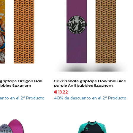
griptape Dragon Ball
Sakari skate griptape Downhill juice
Quick View
Quick View
ubbles 84x23cm
purple Anti bubbles 84x23cm
Price
€13.22
nto en el 2º Producto
40% de descuento en el 2º Producto