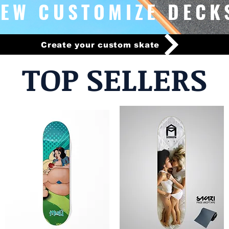
EW CUSTOMIZE DECK
Create your custom skate
TOP SELLERS