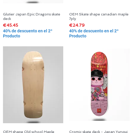
Glutier Japan Epic Dragons skate
OEM Skate shape canadian maple
Quick View
Quick View
deck
7ply
Price
Price
€45.45
€24.79
40% de descuento en el 2º
40% de descuento en el 2º
Producto
Producto
OEM shape Old school Maple
Cromic skate deck - Japan Yunqui
Quick View
Quick View