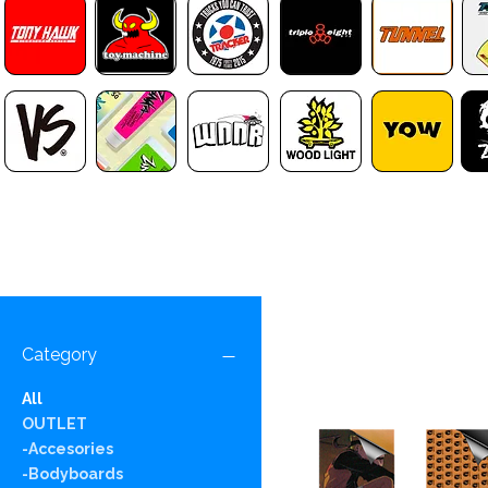
Category
All
OUTLET
-Accesories
-Bodyboards