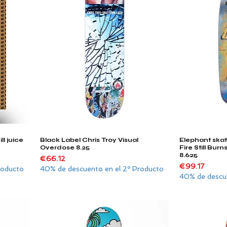
l juice
Black Label Chris Troy Visual
Elephant ska
Quick View
m
Overdose 8.25
Fire Still Bu
8.625
Price
€66.12
Price
€99.17
roducto
40% de descuento en el 2º Producto
40% de descue