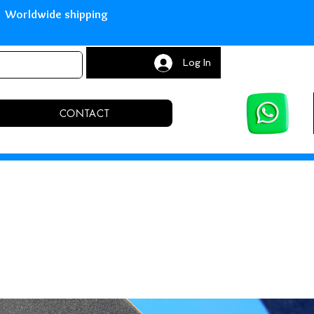
with Paypal Worldwide shipping S
Log In
CONTACT
NS
 receipt