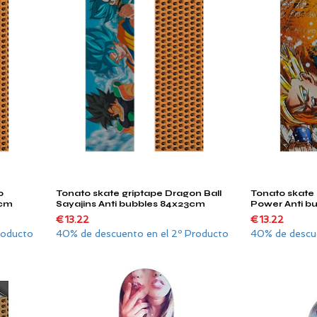
o
Tonato skate griptape Dragon Ball
Tonato skate 
Quick View
3cm
Sayajins Anti bubbles 84x23cm
Power Anti b
Price
Price
€13.22
€13.22
roducto
40% de descuento en el 2º Producto
40% de descue