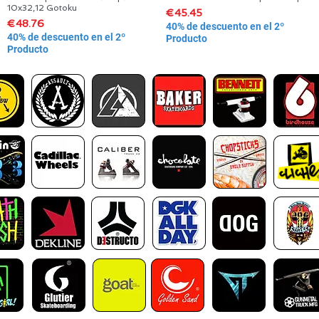
10x32,12 Gotoku
Price
€45.45
Price
€48.76
40% de descuento en el 2º
40% de descuento en el 2º
Producto
Producto