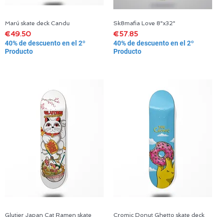
Marú skate deck Candu
Sk8mafia Love 8"x32"
Quick View
Quick View
Price
Price
€49.50
€57.85
40% de descuento en el 2º
40% de descuento en el 2º
Producto
Producto
Glutier Japan Cat Ramen skate
Cromic Donut Ghetto skate deck
Quick View
Quick View